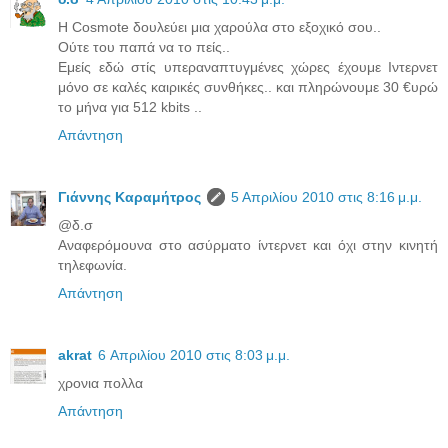
Η Cosmote δουλεύει μια χαρούλα στο εξοχικό σου..
Ούτε του παπά να το πείς..
Εμείς εδώ στίς υπεραναπτυγμένες χώρες έχουμε Ιντερνετ
μόνο σε καλές καιρικές συνθήκες.. και πληρώνουμε 30 €υρώ
το μήνα για 512 kbits ..
Απάντηση
Γιάννης Καραμήτρος
5 Απριλίου 2010 στις 8:16 μ.μ.
@δ.σ
Αναφερόμουνα στο ασύρματο ίντερνετ και όχι στην κινητή
τηλεφωνία.
Απάντηση
akrat
6 Απριλίου 2010 στις 8:03 μ.μ.
χρονια πολλα
Απάντηση